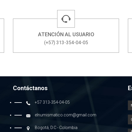
ATENCIÓN AL USUARIO
(+57) 313-354-04-05
Contáctanos
E
+57 313-354-04-05
elnumismatico.com@gmail.com
Bogotá, D.C - Colombia