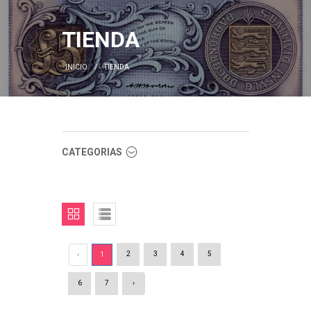
TIENDA
INICIO
TIENDA
CATEGORIAS
2
3
4
5
‹
1
6
7
›